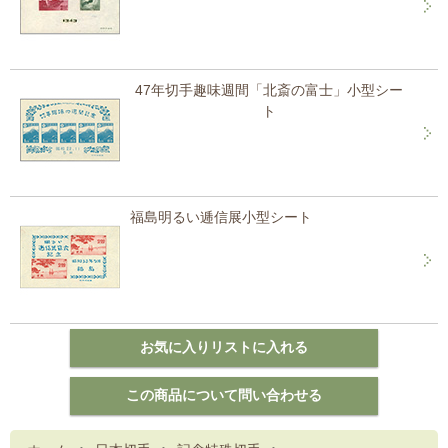
47年切手趣味週間「北斎の富士」小型シー
ト
福島明るい逓信展小型シート