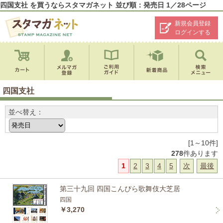
四国支社 を買うならスタマガネット 並び順：発売日 1／28ページ
新規会員登録
ログインする
四国支社
並べ替え：
[1～10件]
278
件あります
1
2
3
4
5
次
最後
第三十九回 四国こんぴら歌舞伎大芝居
四国
￥3,270