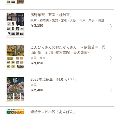
濱野年宏「茶室・桂離宮」
東京・神奈川・愛知・京都・大阪・兵庫・奈良・四国
￥3,180
こんぴらさんのおたからさん ～伊藤若冲・円
山応挙 金刀比羅宮書院 美の競演～
四国・東京
￥3,650
2025本場徳島「阿波おどり」
四国
￥2,460
連続テレビ小説「あんぱん」