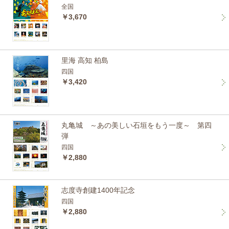
全国
￥3,670
里海 高知 柏島
四国
￥3,420
丸亀城 ～あの美しい石垣をもう一度～ 第四
弾
四国
￥2,880
志度寺創建1400年記念
四国
￥2,880