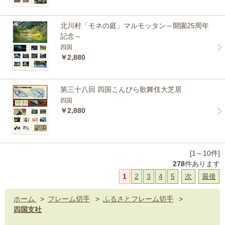
北川村「モネの庭」マルモッタン～開園25周年
記念～
四国
￥2,880
第三十八回 四国こんぴら歌舞伎大芝居
四国
￥2,880
[1～10件]
278
件あります
1
2
3
4
5
次
最後
ホーム
>
フレーム切手
>
ふるさとフレーム切手
>
四国支社