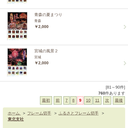
青森の夏まつり
青森
￥2,000
宮城の風景２
宮城
￥2,000
[81～90件]
760
件あります
最初
前
7
8
9
10
11
次
最後
ホーム
>
フレーム切手
>
ふるさとフレーム切手
>
東北支社