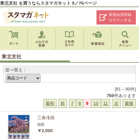
東北支社 を買うならスタマガネット 9／76ページ
新規会員登録
ログインする
東北支社
並べ替え：
[81～90件]
760
件あります
最初
前
7
8
9
10
11
次
最後
三春滝桜
福島
￥2,000